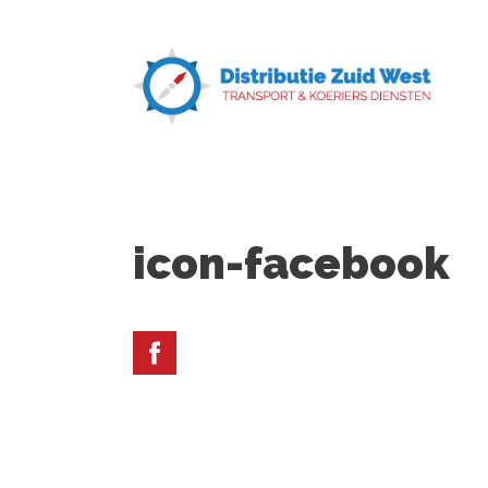
Ga
naar
de
inhoud
icon-facebook